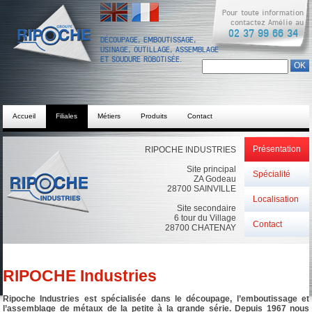
English
Français
Pour toute information
contactez Amélie au
02 37 99 66 34
DÉCOUPAGE, EMBOUTISSAGE,
USINAGE, OUTILLAGE, ASSEMBLAGE
ET SOUDURE ROBOTISÉE.
Chercher dans ce site
Formulaire de
recherche
Accueil
Filiales
Métiers
Produits
Contact
Présentation
RIPOCHE INDUSTRIES
Site principal
Spécialité
ZA Godeau
28700 SAINVILLE
Localisation
Site secondaire
6 tour du Village
Contact
28700 CHATENAY
RIPOCHE Industries
Ripoche Industries est spécialisée dans le découpage, l’emboutissage et
l’assemblage de métaux de la petite à la grande série. Depuis 1967 nous