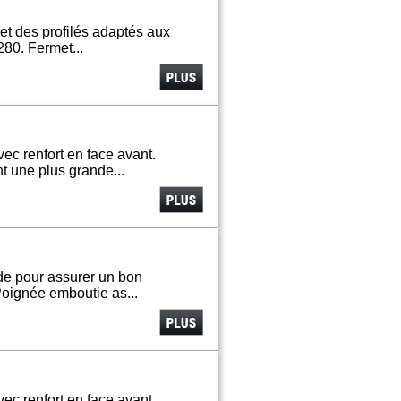
et des profilés adaptés aux
280. Fermet...
Voir
plus
ec renfort en face avant.
t une plus grande...
Voir
plus
de pour assurer un bon
Poignée emboutie as...
Voir
plus
ec renfort en face avant.