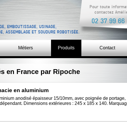
Pour toute informa
contactez Améli
02 37 99 66
GE, EMBOUTISSAGE, USINAGE,
GE, ASSEMBLAGE ET SOUDURE ROBOTISÉE.
Métiers
Produits
Contact
és en France par Ripoche
macie en aluminium
uminium anodisé épaisseur 15/10mm, avec poignée de portage, p
ndépendant. Dimensions extérieures : 245 x 185 x 140. Marquage 