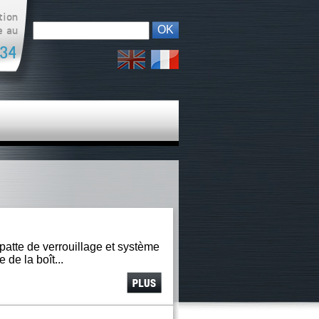
tion
Chercher dans ce site
Formulaire de
e au
recherche
 34
English
Français
atte de verrouillage et système
de la boît...
Voir
plus