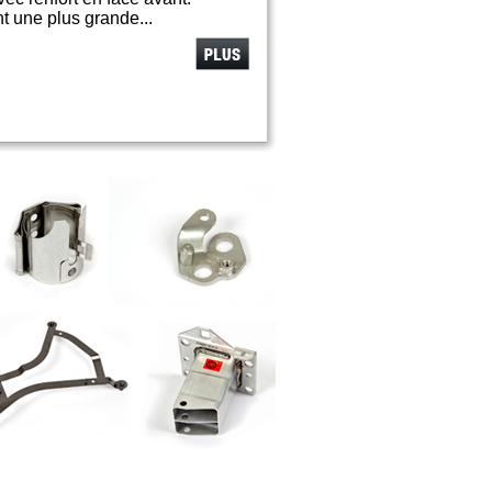
t une plus grande...
Voir
plus