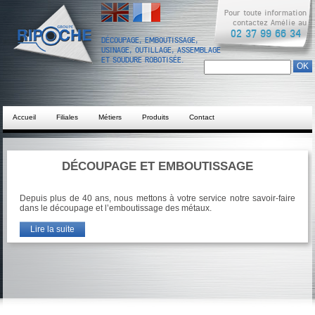
English
Français
Pour toute information
contactez Amélie au
02 37 99 66 34
DÉCOUPAGE, EMBOUTISSAGE,
USINAGE, OUTILLAGE, ASSEMBLAGE
ET SOUDURE ROBOTISÉE.
Chercher dans ce site
Formulaire de
recherche
Accueil
Filiales
Métiers
Produits
Contact
DÉCOUPAGE ET EMBOUTISSAGE
Depuis plus de 40 ans, nous mettons à votre service notre savoir-faire
dans le découpage et l’emboutissage des métaux.
Lire la suite
de Découpage et emboutissage